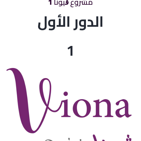
مشروع ڨيونا
1
الدور الأول
1