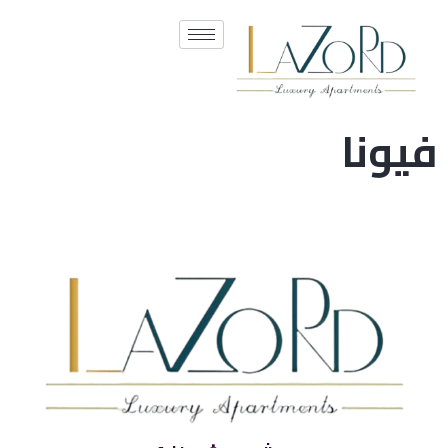
فيونا
الدور 1