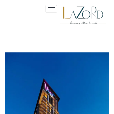
تبويب #1