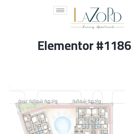
Elementor #1186
تبويب #1
واجهة شمالية
واجهة شمالية غربية