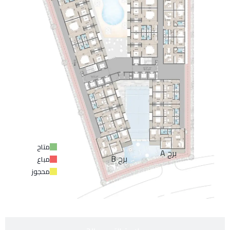
متاح
برج A
برج B
مباع
محجوز